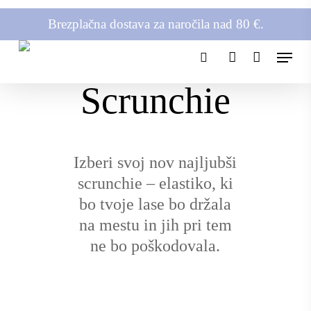
Skip
Brezplačna dostava za naročila nad 80 €.
to
main
Menu
content
search
account
Scrunchie
Izberi svoj nov najljubši
scrunchie – elastiko, ki
bo tvoje lase bo držala
na mestu in jih pri tem
ne bo poškodovala.