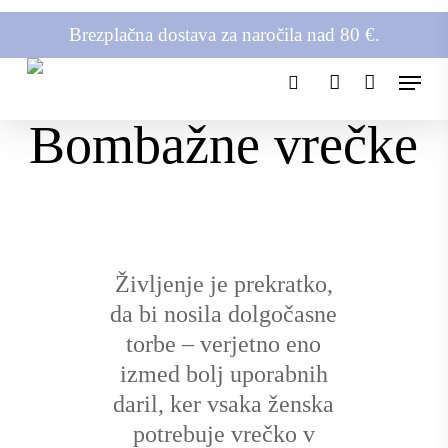
Skip
Brezplačna dostava za naročila nad 80 €.
to
main
Menu
content
search
account
Bombažne vrečke
Življenje je prekratko,
da bi nosila dolgočasne
torbe – v
erjetno eno
izmed bolj uporabnih
daril, ker vsaka ženska
potrebuje vrečko v