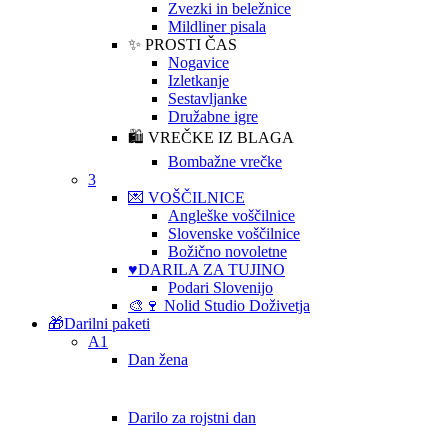
Zvezki in beležnice
Mildliner pisala
✨ PROSTI ČAS
Nogavice
Izletkanje
Sestavljanke
Družabne igre
🛍️ VREČKE IZ BLAGA
Bombažne vrečke
3
💌 VOŠČILNICE
Angleške voščilnice
Slovenske voščilnice
Božično novoletne
♥️DARILA ZA TUJINO
Podari Slovenijo
🎨🍷 Nolid Studio Doživetja
🎁Darilni paketi
A1
Dan žena
Darilo za rojstni dan