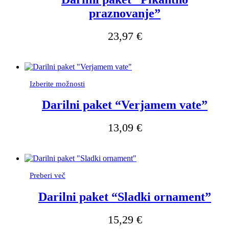
več
praznovanje”
različic.
Možnosti
lahko
23,97
€
izberete
na
strani
izdelka
Ta
Izberite možnosti
izdelek
ima
Darilni paket “Verjamem vate”
več
različic.
13,09
€
Možnosti
lahko
izberete
na
strani
izdelka
Preberi več
Darilni paket “Sladki ornament”
15,29
€