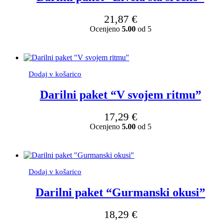
več
različic.
21,87
€
Možnosti
Ocenjeno
5.00
od 5
lahko
izberete
na
strani
izdelka
Dodaj v košarico
Darilni paket “V svojem ritmu”
17,29
€
Ocenjeno
5.00
od 5
Dodaj v košarico
Darilni paket “Gurmanski okusi”
18,29
€