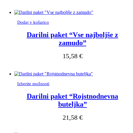
Dodaj v košarico
Darilni paket “Vse najboljše z
zamudo”
15,58
€
Ta
Izberite možnosti
izdelek
ima
Darilni paket “Rojstnodnevna
več
buteljka”
različic.
Možnosti
lahko
21,58
€
izberete
na
strani