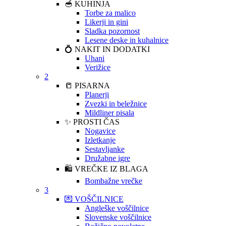
🥣 KUHINJA
Torbe za malico
Likerji in gini
Sladka pozornost
Lesene deske in kuhalnice
💍 NAKIT IN DODATKI
Uhani
Verižice
2
📒 PISARNA
Planerji
Zvezki in beležnice
Mildliner pisala
✨ PROSTI ČAS
Nogavice
Izletkanje
Sestavljanke
Družabne igre
🛍️ VREČKE IZ BLAGA
Bombažne vrečke
3
💌 VOŠČILNICE
Angleške voščilnice
Slovenske voščilnice