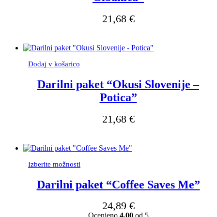
21,68
€
Dodaj v košarico
Darilni paket “Okusi Slovenije –
Potica”
21,68
€
Ta
Izberite možnosti
izdelek
ima
Darilni paket “Coffee Saves Me”
več
različic.
24,89
€
Možnosti
Ocenjeno
4.00
od 5
lahko