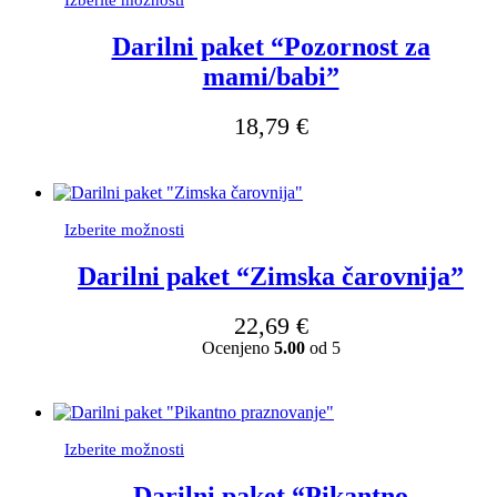
Izberite možnosti
izdelek
ima
Darilni paket “Pozornost za
več
mami/babi”
različic.
Možnosti
lahko
18,79
€
izberete
na
strani
izdelka
Ta
Izberite možnosti
izdelek
ima
Darilni paket “Zimska čarovnija”
več
različic.
22,69
€
Možnosti
Ocenjeno
5.00
od 5
lahko
izberete
na
strani
izdelka
Ta
Izberite možnosti
izdelek
ima
Darilni paket “Pikantno