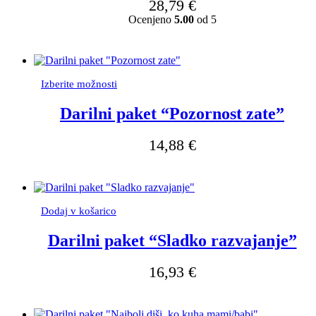
28,79
€
Možnosti
Ocenjeno
5.00
od 5
lahko
izberete
na
strani
izdelka
Ta
Izberite možnosti
izdelek
ima
Darilni paket “Pozornost zate”
več
različic.
14,88
€
Možnosti
lahko
izberete
na
strani
izdelka
Dodaj v košarico
Darilni paket “Sladko razvajanje”
16,93
€