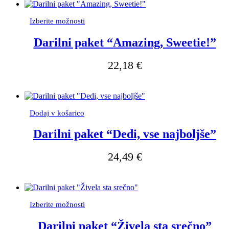
izdelka
Ta
Izberite možnosti
izdelek
ima
Darilni paket “Amazing, Sweetie!”
več
različic.
22,18
€
Možnosti
lahko
izberete
na
strani
izdelka
Dodaj v košarico
Darilni paket “Dedi, vse najboljše”
24,49
€
Ta
Izberite možnosti
izdelek
ima
Darilni paket “Živela sta srečno”