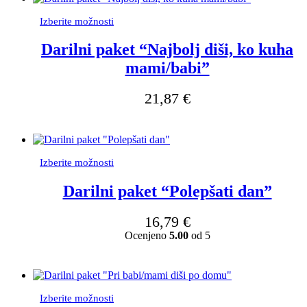
Ta
Izberite možnosti
izdelek
ima
Darilni paket “Najbolj diši, ko kuha
več
mami/babi”
različic.
Možnosti
lahko
21,87
€
izberete
na
strani
izdelka
Ta
Izberite možnosti
izdelek
ima
Darilni paket “Polepšati dan”
več
različic.
16,79
€
Možnosti
Ocenjeno
5.00
od 5
lahko
izberete
na
strani
izdelka
Ta
Izberite možnosti