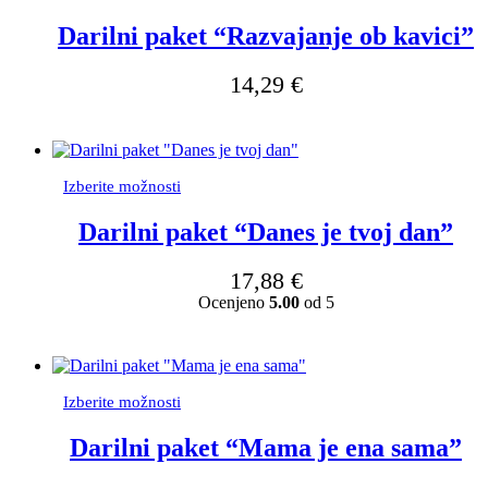
89,89 €
izdelek
ima
Darilni paket “Razvajanje ob kavici”
več
različic.
14,29
€
Možnosti
lahko
izberete
na
strani
Ta
izdelka
Izberite možnosti
izdelek
ima
Darilni paket “Danes je tvoj dan”
več
različic.
17,88
€
Možnosti
Ocenjeno
5.00
od 5
lahko
izberete
na
strani
izdelka
Ta
Izberite možnosti
izdelek
ima
Darilni paket “Mama je ena sama”
več
različic.