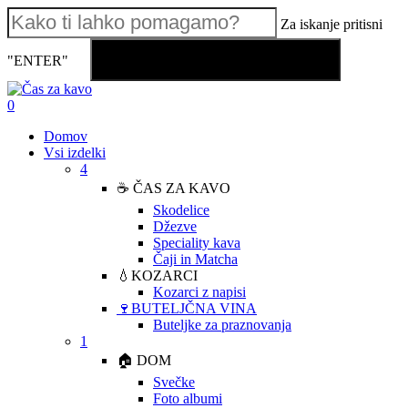
Skip
Za iskanje pritisni
to
main
Kako ti lahko pomagamo?
"ENTER"
content
Close
Search
search
account
0
Menu
Domov
Vsi izdelki
4
☕ ČAS ZA KAVO
Skodelice
Džezve
Speciality kava
Čaji in Matcha
💧KOZARCI
Kozarci z napisi
🍷BUTELJČNA VINA
Buteljke za praznovanja
1
🏠 DOM
Svečke
Foto albumi