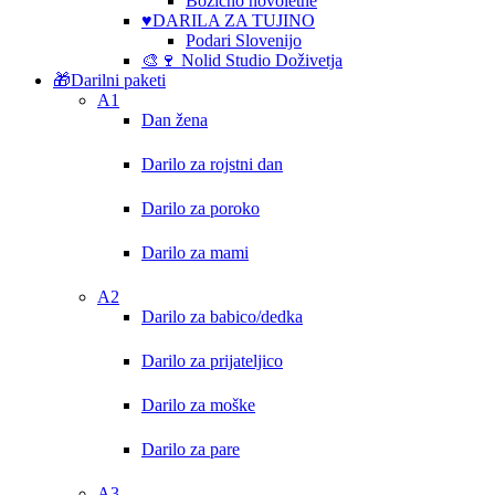
Božično novoletne
♥️DARILA ZA TUJINO
Podari Slovenijo
🎨🍷 Nolid Studio Doživetja
🎁Darilni paketi
A1
Dan žena
Darilo za rojstni dan
Darilo za poroko
Darilo za mami
A2
Darilo za babico/dedka
Darilo za prijateljico
Darilo za moške
Darilo za pare
A3