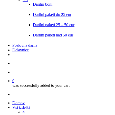
Darilni boni
Darilni paketi do 25 eur
Darilni paketi 25 – 50 eur
Darilni paketi nad 50 eur
Poslovna darila
Delavnice
search
account
0
was successfully added to your cart.
facebook
instagram
Domov
Vsi izdelki
4