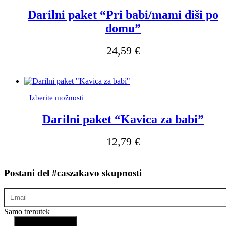
izdelek
ima
Darilni paket “Pri babi/mami diši po
več
domu”
različic.
Možnosti
lahko
24,59
€
izberete
na
strani
izdelka
Ta
Izberite možnosti
izdelek
ima
Darilni paket “Kavica za babi”
več
različic.
12,79
€
Možnosti
lahko
izberete
na
Postani del #caszakavo skupnosti
strani
izdelka
Samo trenutek