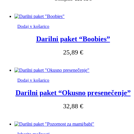
izberete
na
strani
izdelka
Dodaj v košarico
Darilni paket “Boobies”
25,89
€
Dodaj v košarico
Darilni paket “Okusno presenečenje”
32,88
€
Ta