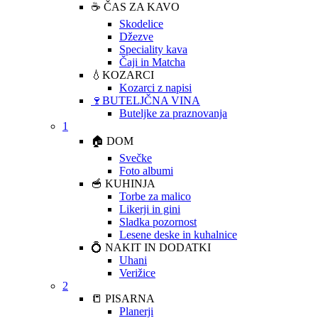
☕ ČAS ZA KAVO
Skodelice
Džezve
Speciality kava
Čaji in Matcha
💧KOZARCI
Kozarci z napisi
🍷BUTELJČNA VINA
Buteljke za praznovanja
1
🏠 DOM
Svečke
Foto albumi
🥣 KUHINJA
Torbe za malico
Likerji in gini
Sladka pozornost
Lesene deske in kuhalnice
💍 NAKIT IN DODATKI
Uhani
Verižice
2
📒 PISARNA
Planerji