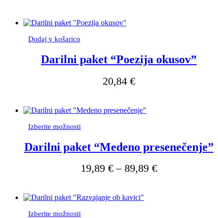
Dodaj v košarico
Darilni paket “Poezija okusov”
20,84
€
Ta
Izberite možnosti
izdelek
ima
Darilni paket “Medeno presenečenje”
več
različic.
Cenovni
19,89
€
–
89,89
€
Možnosti
razpon:
lahko
izberete
od
na
19,89 €
strani
do
Ta
izdelka
Izberite možnosti