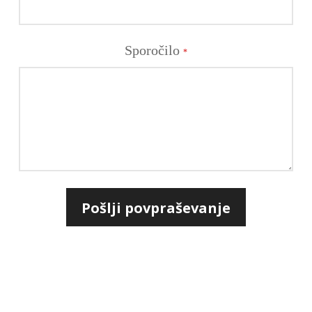
Sporočilo
*
Pošlji povpraševanje