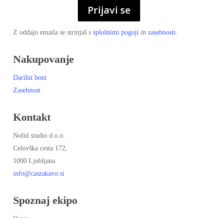
Prijavi se
Z oddajo emaila se strinjaš s
splošnimi pogoji
in
zasebnosti
.
Nakupovanje
Darilni boni
Zasebnost
Kontakt
Nolid studio d.o.o.
Celovška cesta 172,
1000 Ljubljana
info@caszakavo.si
Spoznaj ekipo