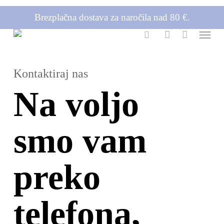
Skip
Brezplačna dostava za naročila nad 80 €.
to
Menu
main
content
search
account
Kontaktiraj nas
Na voljo
smo vam
preko
telefona,