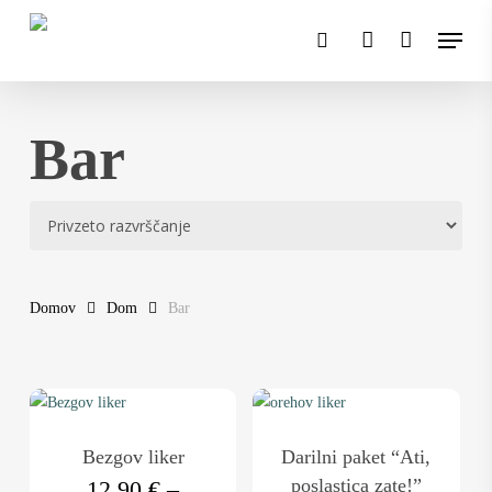
Skip
Menu
to
search
account
main
content
Bar
Domov
Dom
Bar
Ta
Ta
izdelek
izdelek
ima
ima
Bezgov liker
Darilni paket “Ati,
več
več
poslastica zate!”
12,90
€
–
različic.
različic.