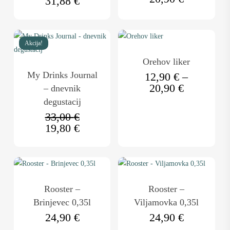
31,88
€
lahko
razpon:
izberete
od
Ta
na
12,90 €
izdelek
strani
do
Akcija!
ima
20,90 €
izdelka
Orehov liker
več
My Drinks Journal
12,90
€
–
različic.
Cenovni
20,90
€
– dnevnik
Možnosti
razpon:
degustacij
lahko
od
Izvirna
33,00
€
izberete
12,90 €
cena
Trenutna
19,80
€
na
do
je
cena
20,90 €
strani
bila:
je:
izdelka
33,00 €.
19,80 €.
Rooster –
Rooster –
Brinjevec 0,35l
Viljamovka 0,35l
24,90
€
24,90
€