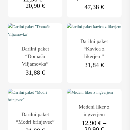
Cenovni
20,90
€
47,38
€
Možnosti
Možnosti
razpon:
lahko
lahko
od
izberete
izberete
12,90 €
na
do
na
20,90 €
strani
strani
Darilni paket
izdelka
izdelka
Darilni paket
“Kavica z
“Domača
likerjem”
Viljamovka”
31,84
€
31,88
€
Ta
izdelek
ima
Medeni liker z
več
Darilni paket
ingverjem
različic.
“Modri brinjevec”
12,90
€
–
Možnosti
Cenovni
20,90
€