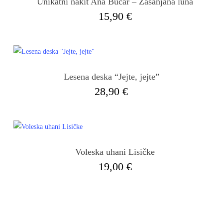
Unikatni nakit Ana Bučar – Zasanjana luna
lahko
15,90
€
izberete
na
strani
izdelka
Lesena deska “Jejte, jejte”
Ta
28,90
€
izdelek
ima
več
različic.
Možnosti
Voleska uhani Lisičke
lahko
19,00
€
izberete
na
strani
izdelka