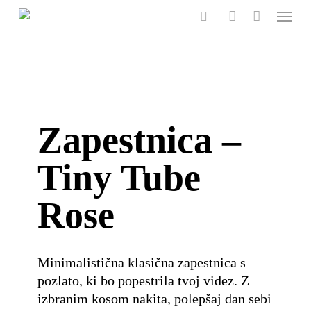
Menu
Skip
to
search
account
main
content
Zapestnica –
Tiny Tube
Rose
Minimalistična klasična zapestnica s
pozlato, ki bo popestrila tvoj videz. Z
izbranim kosom nakita, polepšaj dan sebi