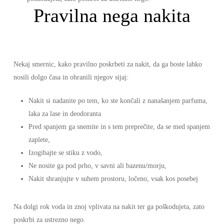
Pravilna nega nakita
Nekaj smernic, kako pravilno poskrbeti za nakit, da ga boste lahko
nosili dolgo časa in ohranili njegov sijaj:
Nakit si nadanite po tem, ko ste končali z nanašanjem parfuma,
laka za lase in deodoranta
Pred spanjem ga snemite in s tem preprečite, da se med spanjem
zaplete,
Izogibajte se stiku z vodo,
Ne nosite ga pod prho, v savni ali bazenu/morju,
Nakit shranjujte v suhem prostoru, ločeno, vsak kos posebej
Na dolgi rok voda in znoj vplivata na nakit ter ga poškodujeta, zato
poskrbi za ustrezno nego.