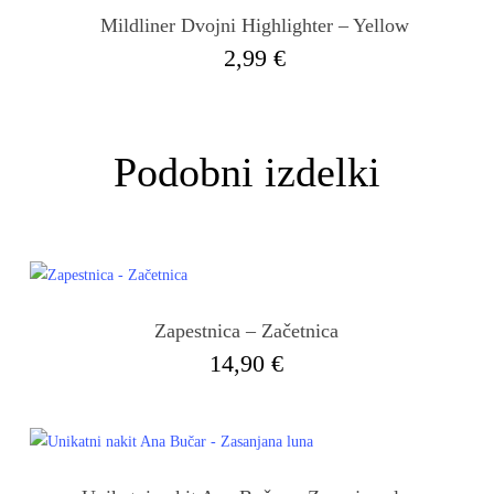
Mildliner Dvojni Highlighter – Yellow
2,99
€
Podobni izdelki
Zapestnica – Začetnica
Ta
14,90
€
izdelek
ima
več
različic.
Možnosti