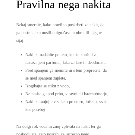
Pravilna nega nakita
Nekaj smernic, kako pravilno poskrbeti za nakit, da
ga boste lahko nosili dolgo časa in ohranili njegov
sijaj:
Nakit si nadanite po tem, ko ste končali z
nanašanjem parfuma, laka za lase in deodoranta
Pred spanjem ga snemite in s tem preprečite, da
se med spanjem zaplete,
Izogibajte se stiku z vodo,
Ne nosite ga pod prho, v savni ali bazenu/morju,
Nakit shranjujte v suhem prostoru, ločeno, vsak
kos posebej
Na dolgi rok voda in znoj vplivata na nakit ter ga
poškodujeta, zato poskrbi za ustrezno nego.