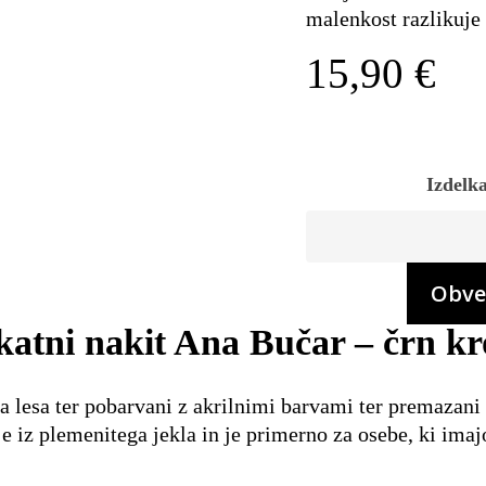
malenkost razlikuje 
15,90
€
Izdelka
katni nakit Ana Bučar – črn kr
a lesa ter pobarvani z akrilnimi barvami ter premazani s
je iz plemenitega jekla in je primerno za osebe, ki imaj