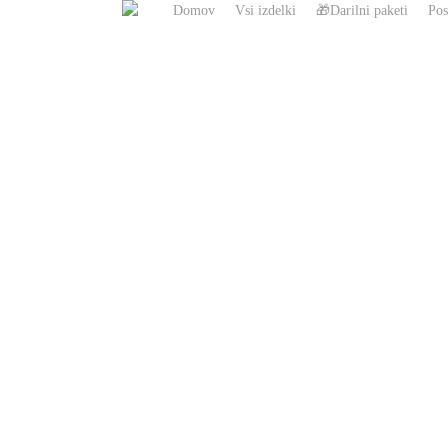
Domov
Vsi izdelki
🎁Darilni paketi
Pos
Skip
to
main
content