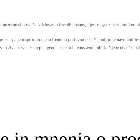
iko pozornosti posveča izdelovanju lesenih uhanov, kjer se igra z barvnimi komb
e, kar pa je inspiriralo njeno trenutno poslovno pot. Najbolj jo je navdihnil les,
dvsem žive barve ter preplet geometrijskih in enostavnih oblik. Njene uhančke 
e in mnenja o pro