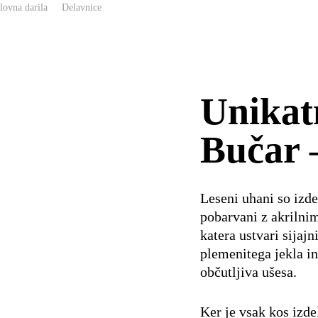
lovna darila
Delavnice
Unikat
Bučar 
Leseni uhani so izde
pobarvani z akrilni
katera ustvari sijajn
plemenitega jekla in
občutljiva ušesa.
Ker je vsak kos izde