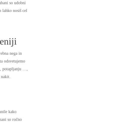
 uhani so udobni
h lahko nosiš cel
eniji
rebna nega in
ita odsvetujemo
u, potapljanju …,
 nakit.
mnile kako
hani so ročno