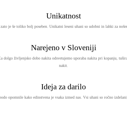
Unikatnost
 zato je še toliko bolj poseben. Unikatni leseni uhani so udobni in lahki za noše
Narejeno v Sloveniji
Za dolgo življenjsko dobo nakita odsvetujemo uporaba nakita pri kopanju, tuširan
nakit.
Ideja za darilo
bodo opomnile kako edinstvena je vsaka izmed nas. Vsi uhani so ročno izdelani,