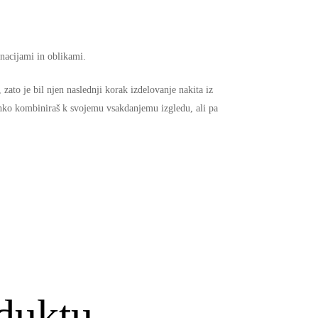
inacijami in oblikami.
 zato je bil njen naslednji korak izdelovanje nakita iz
lahko kombiniraš k svojemu vsakdanjemu izgledu, ali pa
duktu