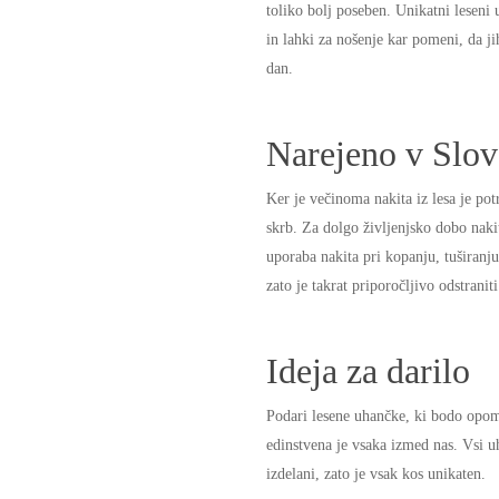
toliko bolj poseben. Unikatni leseni
in lahki za nošenje kar pomeni, da ji
dan.
Narejeno v Slov
Ker je večinoma nakita iz lesa je pot
skrb. Za dolgo življenjsko dobo nak
uporaba nakita pri kopanju, tuširanj
zato je takrat priporočljivo odstraniti
Ideja za darilo
Podari lesene uhančke, ki bodo opo
edinstvena je vsaka izmed nas. Vsi u
izdelani, zato je vsak kos unikaten.