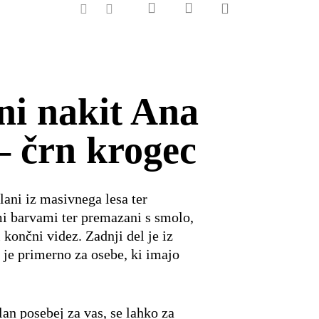
0
search
account
facebook
instagram
ni nakit Ana
– črn krogec
lani iz masivnega lesa ter
mi barvami ter premazani s smolo,
i končni videz. Zadnji del je iz
 je primerno za osebe, ki imajo
lan posebej za vas, se lahko za