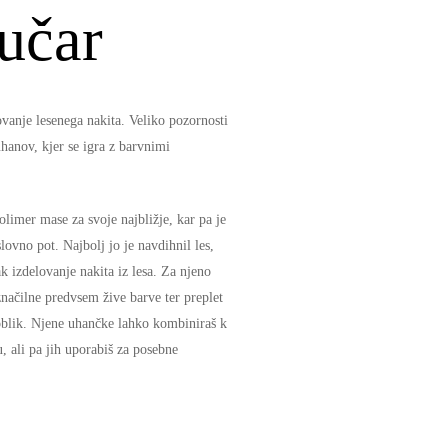
učar
lovanje lesenega nakita. Veliko pozornosti
hanov, kjer se igra z barvnimi
olimer mase za svoje najbližje, kar pa je
lovno pot. Najbolj jo je navdihnil les,
ak izdelovanje nakita iz lesa. Za njeno
značilne predvsem žive barve ter preplet
oblik. Njene uhančke lahko kombiniraš k
 ali pa jih uporabiš za posebne