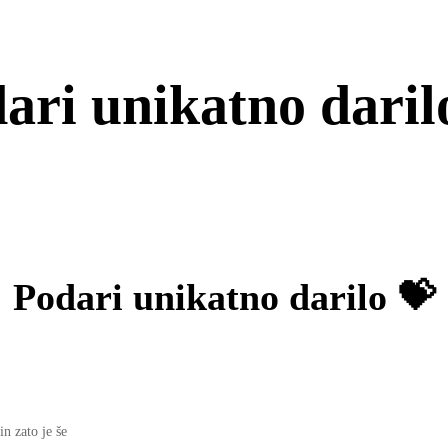
ari unikatno daril
Podari unikatno darilo 💝
in zato je še