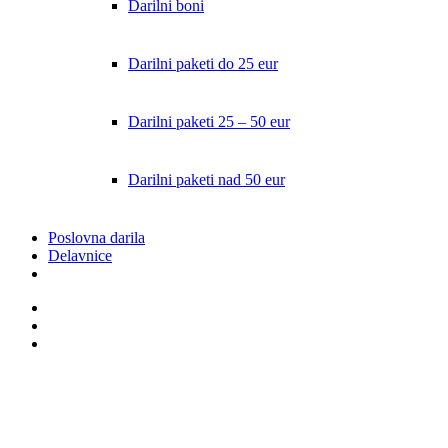
Darilni boni
Darilni paketi do 25 eur
Darilni paketi 25 – 50 eur
Darilni paketi nad 50 eur
Poslovna darila
Delavnice
facebook
instagram
email