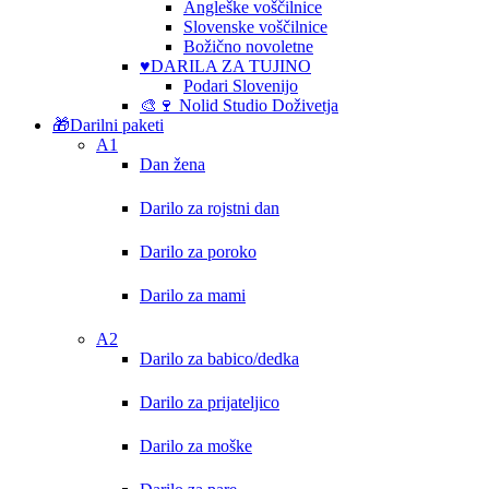
Angleške voščilnice
Slovenske voščilnice
Božično novoletne
♥️DARILA ZA TUJINO
Podari Slovenijo
🎨🍷 Nolid Studio Doživetja
🎁Darilni paketi
A1
Dan žena
Darilo za rojstni dan
Darilo za poroko
Darilo za mami
A2
Darilo za babico/dedka
Darilo za prijateljico
Darilo za moške