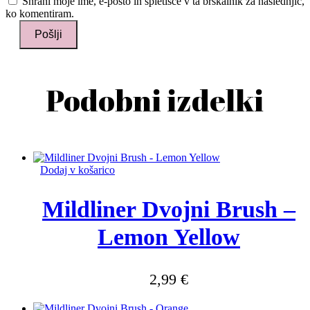
Shrani moje ime, e-pošto in spletišče v ta brskalnik za naslednjič,
ko komentiram.
Podobni izdelki
Dodaj v košarico
Mildliner Dvojni Brush –
Lemon Yellow
2,99
€