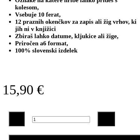
kolesom,
Vsebuje 10 ferat,
12 praznih okenčkov za zapis ali žig vrhov, ki
jih ni v knjižici
Zbiraš lahko datume, kljukice ali žige,
Priročen a6 format,
100% slovenski izdelek
15,90
€
Planinska
Zakladnica
količina