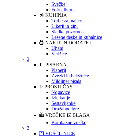
Svečke
Foto albumi
🥣 KUHINJA
Torbe za malico
Likerji in gini
Sladka pozornost
Lesene deske in kuhalnice
💍 NAKIT IN DODATKI
Uhani
Verižice
2
📒 PISARNA
Planerji
Zvezki in beležnice
Mildliner pisala
✨ PROSTI ČAS
Nogavice
Izletkanje
Sestavljanke
Družabne igre
🛍️ VREČKE IZ BLAGA
Bombažne vrečke
3
💌 VOŠČILNICE