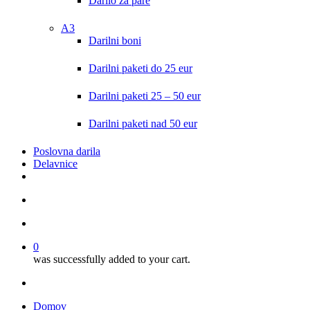
Darilo za pare
A3
Darilni boni
Darilni paketi do 25 eur
Darilni paketi 25 – 50 eur
Darilni paketi nad 50 eur
Poslovna darila
Delavnice
search
account
0
was successfully added to your cart.
facebook
instagram
Domov