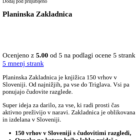
Dodaj pod priljubljeno
Planinska Zakladnica
Ocenjeno z
5.00
od 5 na podlagi ocene
5
strank
5
mnenj strank
Planinska Zakladnica je knjižica 150 vrhov v
Sloveniji. Od najnižjih, pa vse do Triglava. Vsi pa
ponujajo čudovite razglede.
Super ideja za darilo, za vse, ki radi prosti čas
aktivno preživijo v naravi. Zakladnica je oblikovana
in izdelana v Sloveniji.
150 vrhov v Sloveniji s čudovitimi razgledi,
Oznake na katere hribe lahko prideš s