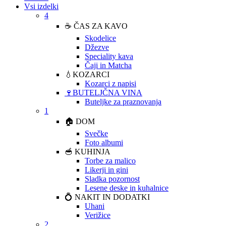
Vsi izdelki
4
☕ ČAS ZA KAVO
Skodelice
Džezve
Speciality kava
Čaji in Matcha
💧KOZARCI
Kozarci z napisi
🍷BUTELJČNA VINA
Buteljke za praznovanja
1
🏠 DOM
Svečke
Foto albumi
🥣 KUHINJA
Torbe za malico
Likerji in gini
Sladka pozornost
Lesene deske in kuhalnice
💍 NAKIT IN DODATKI
Uhani
Verižice
2