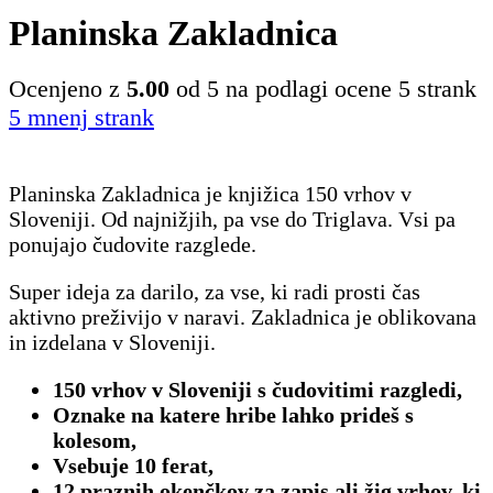
Planinska Zakladnica
Ocenjeno z
5.00
od 5 na podlagi ocene
5
strank
5
mnenj strank
Planinska Zakladnica je knjižica 150 vrhov v
Sloveniji. Od najnižjih, pa vse do Triglava. Vsi pa
ponujajo čudovite razglede.
Super ideja za darilo, za vse, ki radi prosti čas
aktivno preživijo v naravi. Zakladnica je oblikovana
in izdelana v Sloveniji.
150 vrhov v Sloveniji s čudovitimi razgledi,
Oznake na katere hribe lahko prideš s
kolesom,
Vsebuje 10 ferat,
12 praznih okenčkov za zapis ali žig vrhov, ki