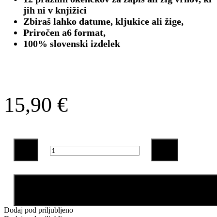
jih ni v knjižici
Zbiraš lahko datume, kljukice ali žige,
Priročen a6 format,
100% slovenski izdelek
15,90
€
Planinska
Zakladnica
količina
Dodaj v košarico
Dodaj pod priljubljeno