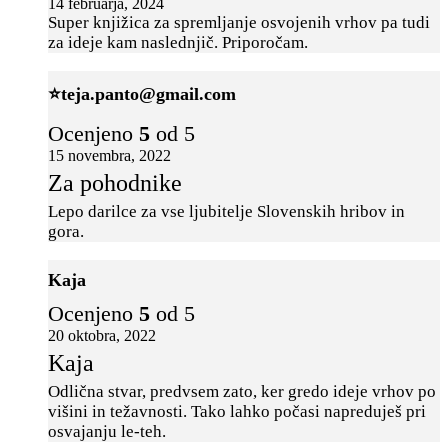
14 februarja, 2024
Super knjižica za spremljanje osvojenih vrhov pa tudi
za ideje kam naslednjič. Priporočam.
⭐️teja.panto@gmail.com
Ocenjeno
5
od 5
15 novembra, 2022
Za pohodnike
Lepo darilce za vse ljubitelje Slovenskih hribov in
gora.
Kaja
Ocenjeno
5
od 5
20 oktobra, 2022
Kaja
Odlična stvar, predvsem zato, ker gredo ideje vrhov po
višini in težavnosti. Tako lahko počasi napreduješ pri
osvajanju le-teh.