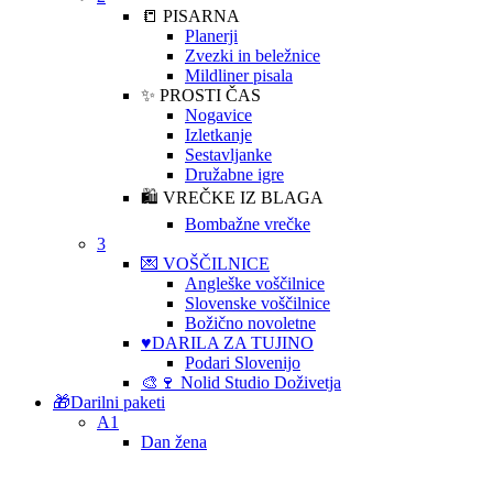
📒 PISARNA
Planerji
Zvezki in beležnice
Mildliner pisala
✨ PROSTI ČAS
Nogavice
Izletkanje
Sestavljanke
Družabne igre
🛍️ VREČKE IZ BLAGA
Bombažne vrečke
3
💌 VOŠČILNICE
Angleške voščilnice
Slovenske voščilnice
Božično novoletne
♥️DARILA ZA TUJINO
Podari Slovenijo
🎨🍷 Nolid Studio Doživetja
🎁Darilni paketi
A1
Dan žena