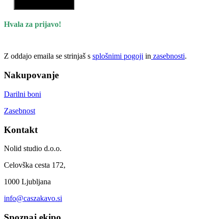
Hvala za prijavo!
Z oddajo emaila se strinjaš s
splošnimi pogoji
in
zasebnosti
.
Nakupovanje
Darilni boni
Zasebnost
Kontakt
Nolid studio d.o.o.
Celovška cesta 172,
1000 Ljubljana
info@caszakavo.si
Spoznaj ekipo