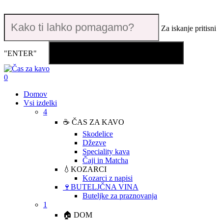
Skip
to
main
Za iskanje pritisni
content
Kako ti lahko pomagamo?
"ENTER"
Close
Search
search
account
0
Menu
Domov
Vsi izdelki
4
☕ ČAS ZA KAVO
Skodelice
Džezve
Speciality kava
Čaji in Matcha
💧KOZARCI
Kozarci z napisi
🍷BUTELJČNA VINA
Buteljke za praznovanja
1
🏠 DOM