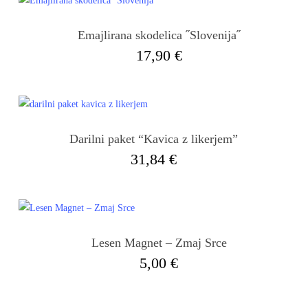
Emajlirana skodelica ˝Slovenija˝
17,90
€
Darilni paket “Kavica z likerjem”
31,84
€
Lesen Magnet – Zmaj Srce
5,00
€