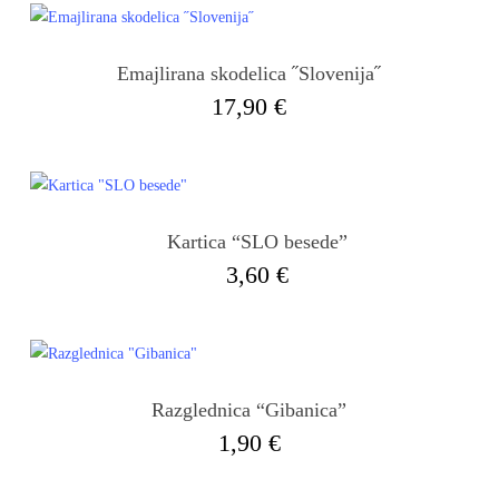
Emajlirana skodelica ˝Slovenija˝
17,90
€
Kartica “SLO besede”
3,60
€
Razglednica “Gibanica”
1,90
€