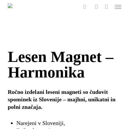
Menu
Skip
to
search
account
main
content
Lesen Magnet –
Harmonika
Ročno izdelani leseni magneti so čudovit
spominek iz Slovenije – majhni, unikatni in
polni značaja.
Narejeni v Sloveniji,