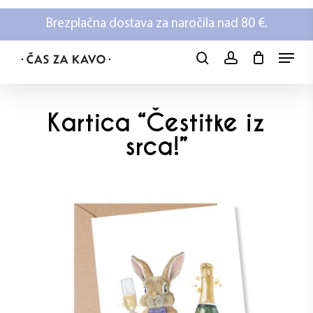
Skip
Brezplačna dostava za naročila nad 80 €.
to
main
Menu
content
search
account
Kartica “Čestitke iz
srca!”