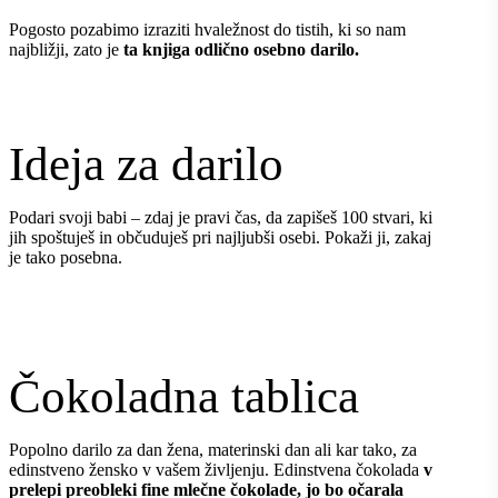
Pogosto pozabimo izraziti hvaležnost do tistih, ki so nam
najbližji, zato je
ta knjiga odlično osebno darilo.
Ideja za darilo
Podari svoji babi – zdaj je pravi čas, da zapišeš 100 stvari, ki
jih spoštuješ in občuduješ pri najljubši osebi. Pokaži ji, zakaj
je tako posebna.
Čokoladna tablica
Popolno darilo za dan žena, materinski dan ali kar tako, za
edinstveno žensko v vašem življenju. Edinstvena čokolada
v
prelepi preobleki fine mlečne čokolade, jo bo očarala