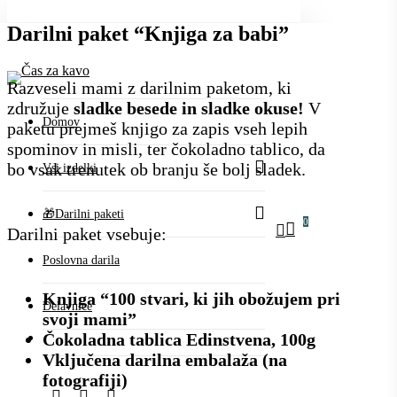
Darilni paket “Knjiga za babi”
Brezplačna dostava za naročila nad 80 €.
Razveseli mami z darilnim paketom, ki
združuje
sladke besede in sladke okuse!
V
Domov
paketu prejmeš knjigo za zapis vseh lepih
spominov in misli, ter čokoladno tablico, da
bo vsak trenutek ob branju še bolj sladek.
Vsi izdelki
🎁Darilni paketi
0
search
Darilni paket vsebuje:
account
Menu
Poslovna darila
Knjiga “100 stvari, ki jih obožujem pri
Delavnice
svoji mami”
Čokoladna tablica Edinstvena, 100g
Vključena darilna embalaža (na
fotografiji)
facebook
instagram
email