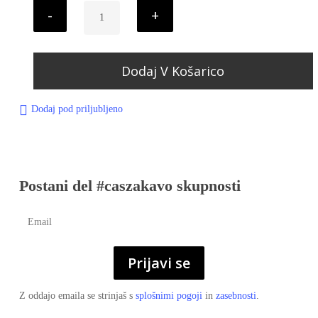
Dodaj V Košarico
Dodaj pod priljubljeno
Postani del #caszakavo skupnosti
Prijavi se
Z oddajo emaila se strinjaš s
splošnimi pogoji
in
zasebnosti
.