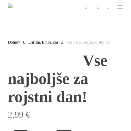
Menu
Skip
to
search
account
main
content
Domov
Darilna Embalaža
Vse najboljše za rojstni dan!
Vse
najboljše za
rojstni dan!
2,99
€